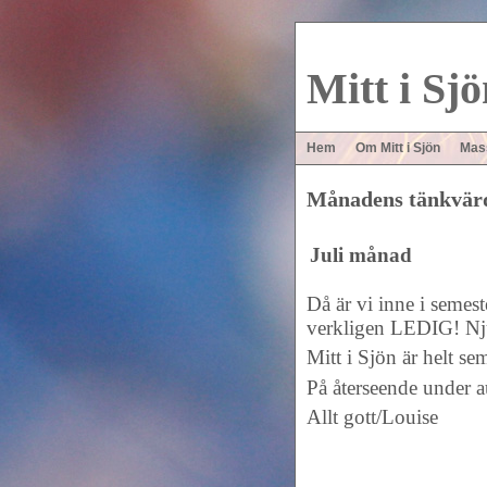
Mitt
i Sjö
Hem
Om Mitt i Sjön
Mas
Månadens tänkvär
Juli månad
Då är vi inne i semeste
verkligen LEDIG! Njut
Mitt i Sjön är helt se
På återseende under 
Allt gott/Louise