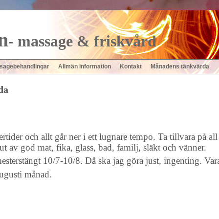
n
- massage & friskvård
sagebehandlingar
Allmän information
Kontakt
Månadens tänkvärda
da
rtider och allt går ner i ett lugnare tempo. Ta tillvara på all
 av god mat, fika, glass, bad, familj, släkt och vänner.
mesterstängt 10/7-10/8. Då ska jag göra just, ingenting. Var
augusti månad.